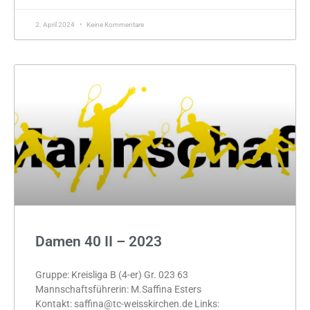
2. April 2024
Keine Kommentare
Damen 40 II – 2023
Gruppe: Kreisliga B (4-er) Gr. 023 63
Mannschaftsführerin: M.Saffina Esters
Kontakt: saffina@tc-weisskirchen.de Links: