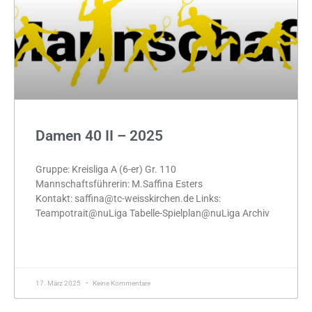
Damen 40 II – 2025
Gruppe: Kreisliga A (6-er) Gr. 110
Mannschaftsführerin: M.Saffina Esters
Kontakt: saffina@tc-weisskirchen.de Links:
Teampotrait@nuLiga Tabelle-Spielplan@nuLiga Archiv
MEHR »
17. März 2025
Keine Kommentare