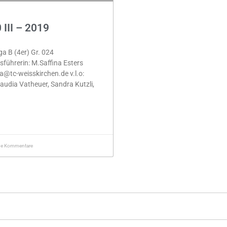
III – 2019
ga B (4er) Gr. 024
führerin: M.Saffina Esters
na@tc-weisskirchen.de v.l.o:
Claudia Vatheuer, Sandra Kutzli,
ne Kommentare