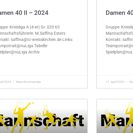
men 40 II – 2024
Damen 40 
ppe: Kreisliga A (4-er) Gr. 020 63
Gruppe: Kreisli
nschaftsführerin: M.Saffina Esters
Mannschaftsfüh
takt: saffina@tc-weisskirchen.de Links:
Kontakt: saffi
mpotrait@nuLiga Tabelle-
Teampotrait@n
elplan@nuLiga Archiv
Spielplan@nuL
HR »
MEHR »
pril 2024
Keine Kommentare
17. April 2023
Ke