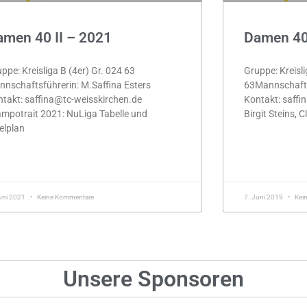
men 40 II – 2021
Damen 40 
ppe: Kreisliga B (4er) Gr. 024 63
Gruppe: Kreisli
nschaftsführerin: M.Saffina Esters
63Mannschafts
takt: saffina@tc-weisskirchen.de
Kontakt: saffi
mpotrait 2021: NuLiga Tabelle und
Birgit Steins, 
elplan
MEHR »
HR »
uni 2021
Keine Kommentare
7. Juni 2019
Kei
Unsere Sponsoren