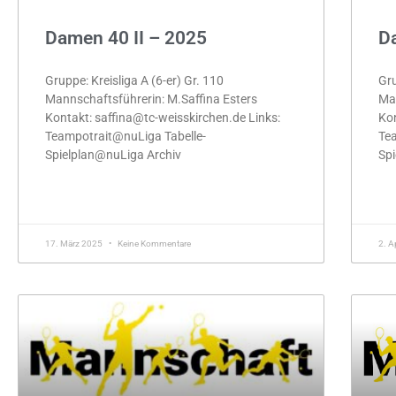
Damen 40 II – 2025
Da
Gruppe: Kreisliga A (6-er) Gr. 110
Gru
Mannschaftsführerin: M.Saffina Esters
Man
Kontakt: saffina@tc-weisskirchen.de Links:
Kon
Teampotrait@nuLiga Tabelle-
Tea
Spielplan@nuLiga Archiv
Spi
MEHR »
ME
17. März 2025
Keine Kommentare
2. A