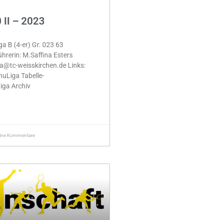
II – 2023
ga B (4-er) Gr. 023 63
rerin: M.Saffina Esters
na@tc-weisskirchen.de Links:
uLiga Tabelle-
iga Archiv
ine Kommentare