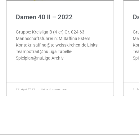
Damen 40 II – 2022
Da
Gruppe: Kreisliga B (4-er) Gr. 024 63
Gru
Mannschaftsführerin: M.Saffina Esters
Man
Kontakt: saffina@tc-weisskirchen.de Links:
Kon
Teampotrait@nuLiga Tabelle-
Tea
Spielplan@nuLiga Archiv
Spi
MEHR »
ME
27. April 2022
Keine Kommentare
8. J