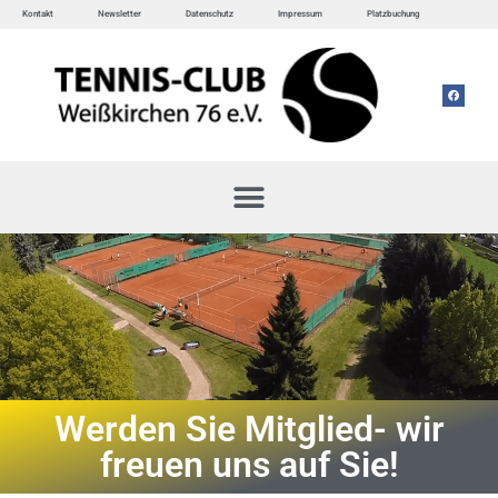
Kontakt
Newsletter
Datenschutz
Impressum
Platzbuchung
Werden Sie Mitglied- wir
freuen uns auf Sie!