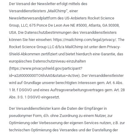
Der Versand der Newsletter erfolgt mittels des
Versanddienstleisters „MailChimp“, einer
Newsletterversandplattform des US-Anbieters Rocket Science
Group, LLC, 675 Ponce De Leon Ave NE #5000, Atlanta, GA 30308,
USA. Die Datenschutzbestimmungen des Versanddienstleisters
können Sie hier einsehen: https://mailchimp.com/legal/privacy/. The
Rocket Science Group LLC d/b/a MailChimp ist unter dem Privacy-
Shield-Abkommen zertifiziert und bietet hierdurch eine Garantie, das
europäisches Datenschutzniveau einzuhalten
(https://www.privacyshield.gov/participant?
id=a2zt0000000TO6hAAG&status=Active). Der Versanddienstleister
wird auf Grundlage unserer berechtigten Interessen gem. Art. 6 Abs.
1 lit. f DSGVO und eines Auftragsverarbeitungsvertrages gem. Art. 28
Abs. 3 S. 1 DSGVO eingesetzt.
Der Versanddienstleister kann die Daten der Empfänger in
pseudonymer Form, d.h. ohne Zuordnung zu einem Nutzer, zur
Optimierung oder Verbesserung der eigenen Services nutzen, z.B. zur
technischen Optimierung des Versandes und der Darstellung der