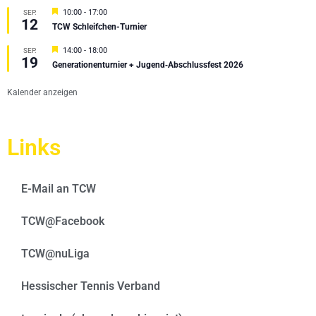
Hervorgehoben
10:00
-
17:00
SEP.
12
TCW Schleifchen-Turnier
Hervorgehoben
14:00
-
18:00
SEP.
19
Generationenturnier + Jugend‑Abschlussfest 2026
Kalender anzeigen
Links
E-Mail an TCW
TCW@Facebook
TCW@nuLiga
Hessischer Tennis Verband