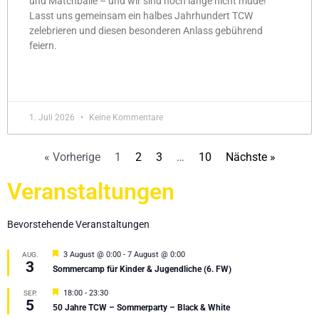
und Matchbälle – und wir sind noch lange nicht müde!
Lasst uns gemeinsam ein halbes Jahrhundert TCW
zelebrieren und diesen besonderen Anlass gebührend
feiern.
MEHR »
1. Juli 2026
Keine Kommentare
« Vorherige
1
2
3
…
10
Nächste »
Veranstaltungen
Bevorstehende Veranstaltungen
Hervorgehoben
3 August @ 0:00
-
7 August @ 0:00
AUG.
3
Sommercamp für Kinder & Jugendliche (6. FW)
Hervorgehoben
18:00
-
23:30
SEP.
5
50 Jahre TCW – Sommerparty – Black & White