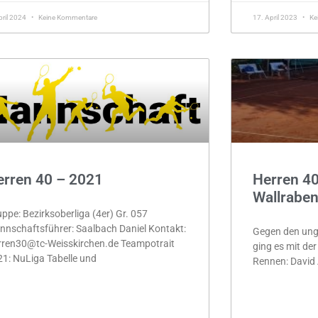
pril 2024
Keine Kommentare
17. April 2023
Ke
erren 40 – 2021
Herren 40
Wallraben
ppe: Bezirksoberliga (4er) Gr. 057
nschaftsführer: Saalbach Daniel Kontakt:
Gegen den ung
rren30@tc-Weisskirchen.de Teampotrait
ging es mit der
1: NuLiga Tabelle und
Rennen: David 
HR »
MEHR »