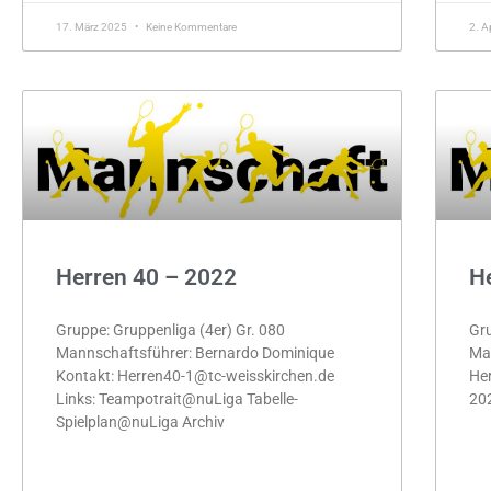
17. März 2025
Keine Kommentare
2. A
Herren 40 – 2022
H
Gruppe: Gruppenliga (4er) Gr. 080
Gru
Mannschaftsführer: Bernardo Dominique
Man
Kontakt: Herren40-1@tc-weisskirchen.de
He
Links: Teampotrait@nuLiga Tabelle-
202
Spielplan@nuLiga Archiv
ME
MEHR »