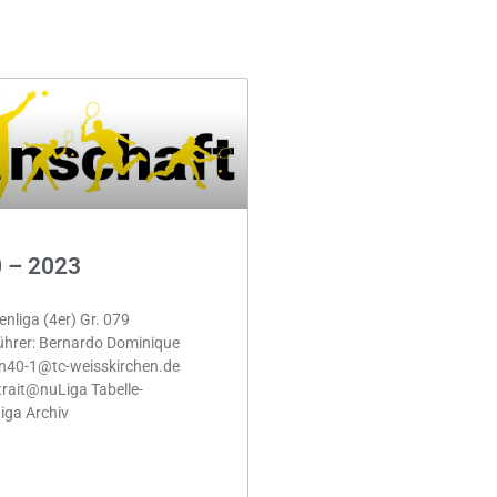
0 – 2023
nliga (4er) Gr. 079
hrer: Bernardo Dominique
en40-1@tc-weisskirchen.de
rait@nuLiga Tabelle-
iga Archiv