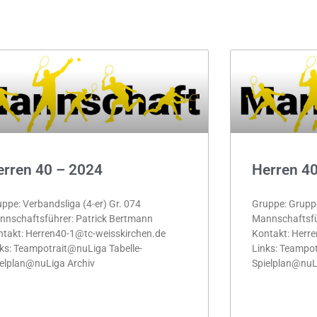
erren 40 – 2024
Herren 4
ppe: Verbandsliga (4-er) Gr. 074
Gruppe: Gruppe
nschaftsführer: Patrick Bertmann
Mannschaftsfü
takt: Herren40-1@tc-weisskirchen.de
Kontakt: Herr
ks: Teampotrait@nuLiga Tabelle-
Links: Teampot
elplan@nuLiga Archiv
Spielplan@nuL
HR »
MEHR »