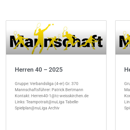
Archiv
Herren 40 – 2025
H
Gruppe: Verbandsliga (4-er) Gr. 370
Gru
Mannschaftsführer: Patrick Bertmann
Man
Kontakt: Herren40-1@tc-weisskirchen.de
Kon
Links: Teampotrait@nuLiga Tabelle-
Lin
Spielplan@nuLiga Archiv
Spi
MEHR »
ME