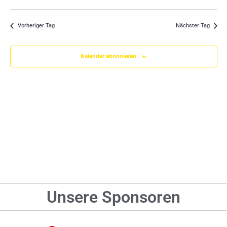
Datum
An
Such
wählen.
Na
Vorheriger Tag
Nächster Tag
und
Ansic
Kalender abonnieren
Navig
Unsere Sponsoren