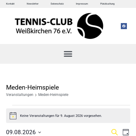
Kontakt
Newsletter
Datenschutz
Impressum
Platzbuchung
Meden-Heimspiele
Veranstaltungen
Meden-Heimspiele
Keine Veranstaltungen für 9. August 2026 vorgesehen.
Hinweis
Veran
Ve
09.08.2026
Suche
Tag