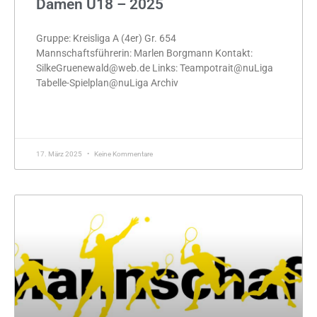
Damen U18 – 2025
Gruppe: Kreisliga A (4er) Gr. 654
Mannschaftsführerin: Marlen Borgmann Kontakt:
SilkeGruenewald@web.de Links: Teampotrait@nuLiga
Tabelle-Spielplan@nuLiga Archiv
MEHR »
17. März 2025
Keine Kommentare