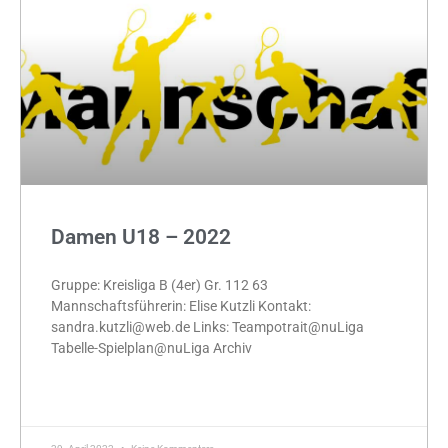
Damen U18 – 2022
Gruppe: Kreisliga B (4er) Gr. 112 63
Mannschaftsführerin: Elise Kutzli Kontakt:
sandra.kutzli@web.de Links: Teampotrait@nuLiga
Tabelle-Spielplan@nuLiga Archiv
MEHR »