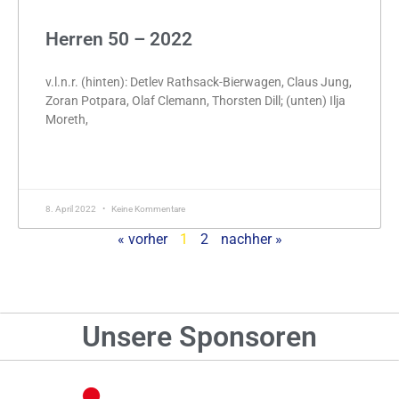
Herren 50 – 2022
v.l.n.r. (hinten): Detlev Rathsack-Bierwagen, Claus Jung,
Zoran Potpara, Olaf Clemann, Thorsten Dill; (unten) Ilja
Moreth,
MEHR »
8. April 2022
Keine Kommentare
« vorher
1
2
nachher »
Unsere Sponsoren