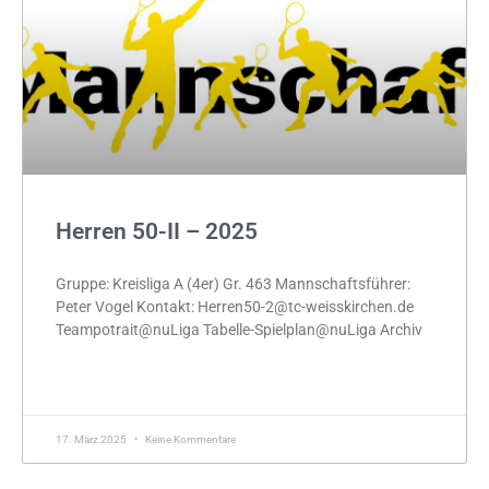
Herren 50-II – 2025
Gruppe: Kreisliga A (4er) Gr. 463 Mannschaftsführer:
Peter Vogel Kontakt: Herren50-2@tc-weisskirchen.de
Teampotrait@nuLiga Tabelle-Spielplan@nuLiga Archiv
MEHR »
17. März 2025
Keine Kommentare