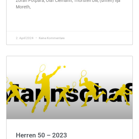
Zoran Potpara, Olaf Clemann, Thorsten Dill; (unten) Ilja
Moreth,
MEHR »
2. April 2024
Keine Kommentare
Herren 50 – 2023