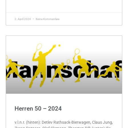
MEHR »
2. April 2024
Keine Kommentare
Herren 50 – 2024
v.l.n.r. (hinten): Detlev Rathsack-Bierwagen, Claus Jung,