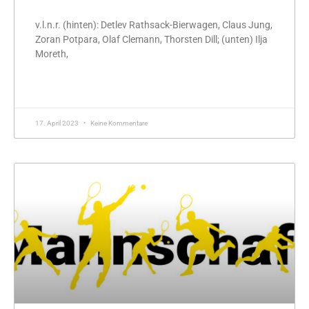
v.l.n.r. (hinten): Detlev Rathsack-Bierwagen, Claus Jung,
Zoran Potpara, Olaf Clemann, Thorsten Dill; (unten) Ilja
Moreth,
MEHR »
17. April 2023
Keine Kommentare