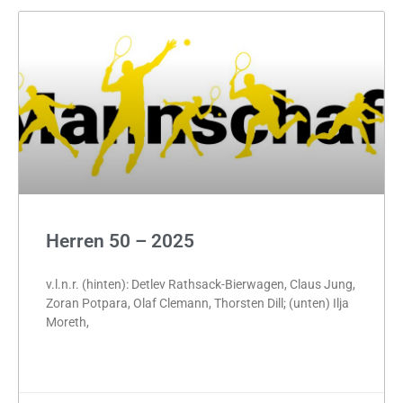
Herren 50 – 2025
v.l.n.r. (hinten): Detlev Rathsack-Bierwagen, Claus Jung,
Zoran Potpara, Olaf Clemann, Thorsten Dill; (unten) Ilja
Moreth,
MEHR »