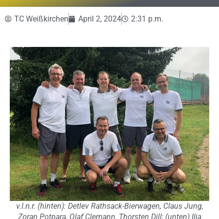
TC Weißkirchen
April 2, 2024
2:31 p.m.
v.l.n.r. (hinten): Detlev Rathsack-Bierwagen, Claus Jung,
Zoran Potpara, Olaf Clemann, Thorsten Dill; (unten) Ilja