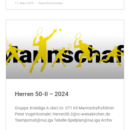
17. März 2025
Keine Kommentare
Herren 50-II – 2024
Gruppe: Kreisliga A (4er) Gr. 071 63 Mannschaftsführer:
Peter Vogel Kontakt: Herren50-2@tc-weisskirchen.de
Teampotrait@nuLiga Tabelle-Spielplan@nuLiga Archiv