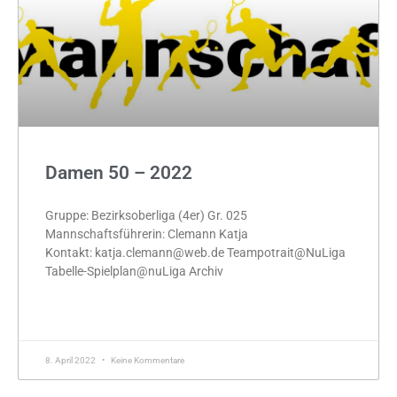
Damen 50 – 2022
Gruppe: Bezirksoberliga (4er) Gr. 025
Mannschaftsführerin: Clemann Katja
Kontakt: katja.clemann@web.de Teampotrait@NuLiga
Tabelle-Spielplan@nuLiga Archiv
MEHR »
8. April 2022
Keine Kommentare