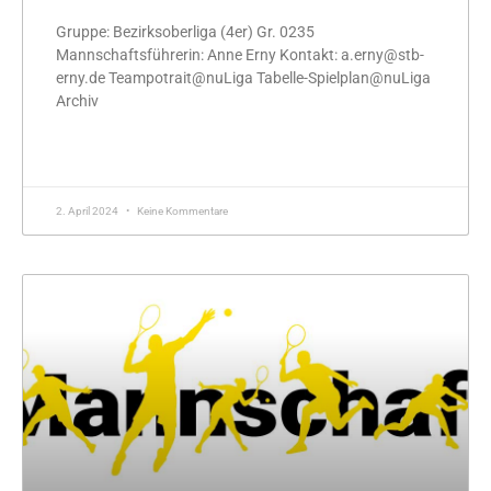
Gruppe: Bezirksoberliga (4er) Gr. 0235
Mannschaftsführerin: Anne Erny Kontakt: a.erny@stb-
erny.de Teampotrait@nuLiga Tabelle-Spielplan@nuLiga
Archiv
MEHR »
2. April 2024
Keine Kommentare