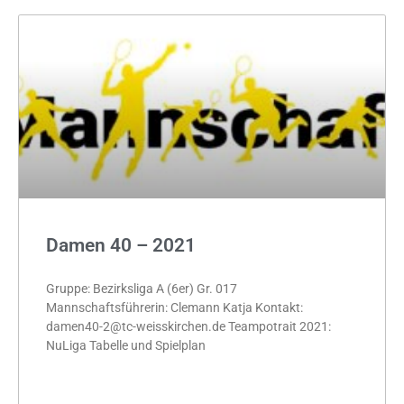
Damen 40 – 2021
Gruppe: Bezirksliga A (6er) Gr. 017
Mannschaftsführerin: Clemann Katja Kontakt:
damen40-2@tc-weisskirchen.de Teampotrait 2021:
NuLiga Tabelle und Spielplan
MEHR »