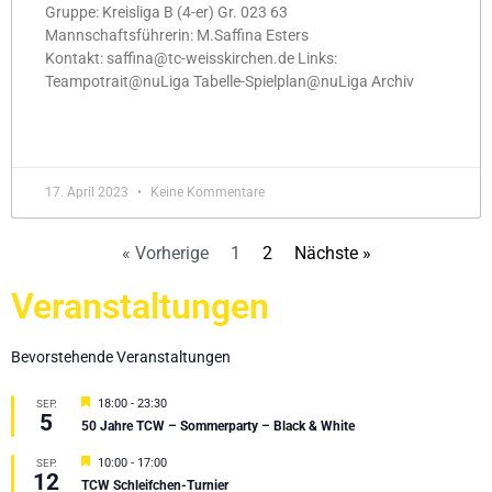
Gruppe: Kreisliga B (4-er) Gr. 023 63
Mannschaftsführerin: M.Saffina Esters
Kontakt: saffina@tc-weisskirchen.de Links:
Teampotrait@nuLiga Tabelle-Spielplan@nuLiga Archiv
MEHR »
17. April 2023
Keine Kommentare
« Vorherige
1
2
Nächste »
Veranstaltungen
Bevorstehende Veranstaltungen
Hervorgehoben
18:00
-
23:30
SEP.
5
50 Jahre TCW – Sommerparty – Black & White
Hervorgehoben
10:00
-
17:00
SEP.
12
TCW Schleifchen-Turnier