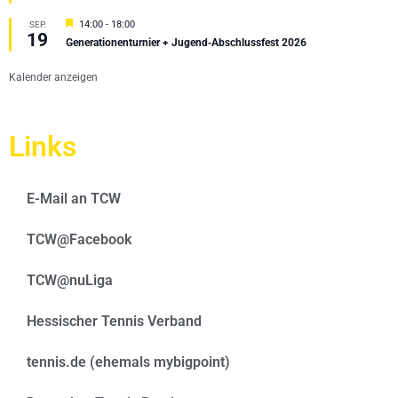
Hervorgehoben
14:00
-
18:00
SEP.
19
Generationenturnier + Jugend‑Abschlussfest 2026
Kalender anzeigen
Links
E-Mail an TCW
TCW@Facebook
TCW@nuLiga
Hessischer Tennis Verband
tennis.de (ehemals mybigpoint)