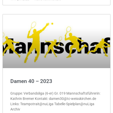
Damen 40 – 2023
Gruppe: Verbandsliga (6-er) Gr. 019 Mannschaftsführerin:
Kathrin Bremer Kontakt: damen30@tc-weisskirchen.de
Links: Teampotrait@nuLiga Tabelle-Spielplan@nuLiga
Archiv